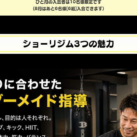
ひと月の入会者は10名様限定です
(8月はあと6名様[6組]入会できます)
ショーリジム3つの魅力